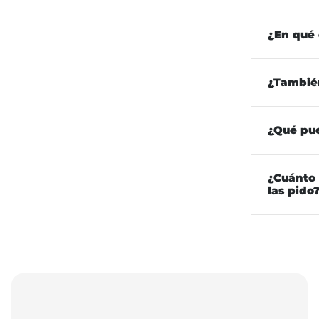
¿En qué
¿Tambié
¿Qué pu
¿Cuánto 
las pido