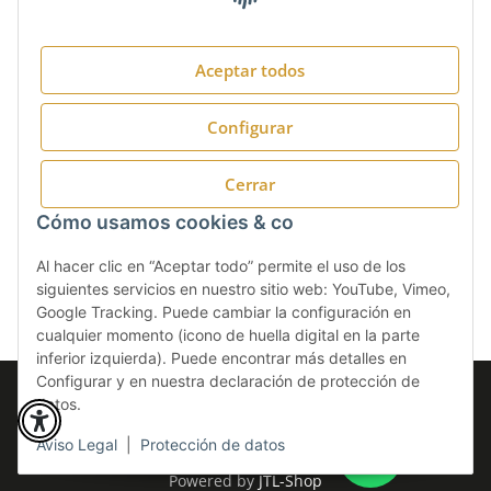
Aceptar todos
Síguenos en:
Configurar
Cerrar
Cómo usamos cookies & co
Al hacer clic en “Aceptar todo” permite el uso de los
siguientes servicios en nuestro sitio web: YouTube, Vimeo,
Google Tracking. Puede cambiar la configuración en
cualquier momento (icono de huella digital en la parte
inferior izquierda). Puede encontrar más detalles en
Configurar y en nuestra declaración de protección de
* Todos los precios incluyen IVA.
datos.
© CASA CLIMÁTICA S.A.
Perfected by
Dreizack Medien
.
www.casa-climatica.com
Aviso Legal
|
Protección de datos
Powered by
JTL-Shop