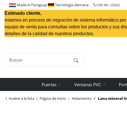
Made in Paraguay
Tecnología alemana
+595 981 225422
Estimado cliente,
estamos en proceso de migración de sistema informático por l
equipo de venta para consultas sobre los productos y sus di
detalles de la calidad de nuestros productos.
Puertas
Ventanas PVC
Port
Vuelve a la lista
Página de inicio
Aislamiento
Lana mineral Ur