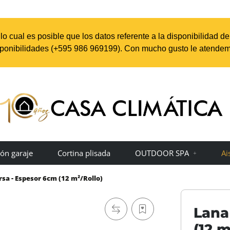
o cual es posible que los datos referente a la disponibilidad d
sponibilidades (+595 98
6 969199
). Con mucho gusto le atendem
ón garaje
Cortina plisada
OUTDOOR SPA
Ai
sa - Espesor 6cm (12 m²/Rollo)
Lana
(12 m