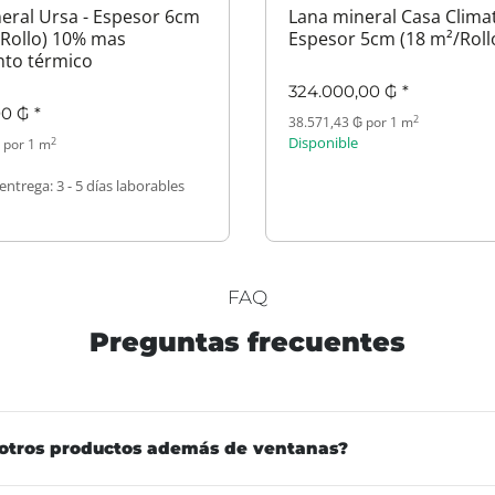
eral Ursa - Espesor 6cm
Lana mineral Casa Climat
/Rollo) 10% mas
Espesor 5cm (18 m²/Roll
nto térmico
324.000,00 ₲
*
00 ₲
*
2
38.571,43 ₲ por 1 m
Disponible
2
 por 1 m
entrega:
3 - 5 días laborables
FAQ
Preguntas frecuentes
otros productos además de ventanas?