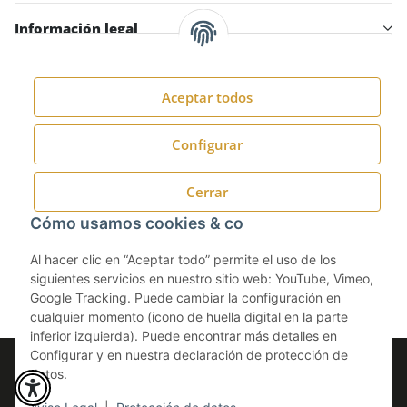
Información legal
Aceptar todos
Síguenos en:
Configurar
Cerrar
Cómo usamos cookies & co
Al hacer clic en “Aceptar todo” permite el uso de los
siguientes servicios en nuestro sitio web: YouTube, Vimeo,
Google Tracking. Puede cambiar la configuración en
cualquier momento (icono de huella digital en la parte
inferior izquierda). Puede encontrar más detalles en
Configurar y en nuestra declaración de protección de
* Todos los precios incluyen IVA.
datos.
© CASA CLIMÁTICA S.A.
Perfected by
Dreizack Medien
.
www.casa-climatica.com