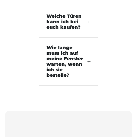
Welche Türen
kann ich bei
euch kaufen?
Wie lange
muss ich auf
meine Fenster
warten, wenn
ich sie
bestelle?