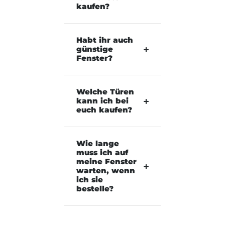
kaufen?
Habt ihr auch
günstige
Fenster?
Welche Türen
kann ich bei
euch kaufen?
Wie lange
muss ich auf
meine Fenster
warten, wenn
ich sie
bestelle?