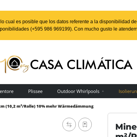
o cual es posible que los datos referente a la disponibilidad d
sponibilidades (+595 98
6 969199
). Con mucho gusto le atendem
entore
Plissee
Outdoor Whirlpools
Isolieru
6cm (10,2 m²/Rolle) 10% mehr Wärmedämmung
Mine
m²/R