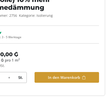
medämmung
mmer:
2756
Kategorie:
Isolierung
r
t:
3 - 5 Werktage
00,00 ₲
2
 ₲ pro 1 m
USt.
In den Warenkorb
St.