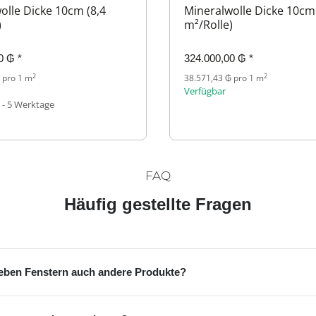
olle Dicke 10cm (8,4
Mineralwolle Dicke 10cm 
)
m²/Rolle)
00 ₲
*
324.000,00 ₲
*
2
2
 pro 1 m
38.571,43 ₲ pro 1 m
Verfügbar
 - 5 Werktage
FAQ
Häufig gestellte Fragen
neben Fenstern auch andere Produkte?