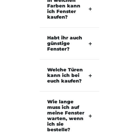
In welchen
Farben kann
ich Fenster
kaufen?
Habt ihr auch
günstige
Fenster?
Welche Türen
kann ich bei
euch kaufen?
Wie lange
muss ich auf
meine Fenster
warten, wenn
ich sie
bestelle?