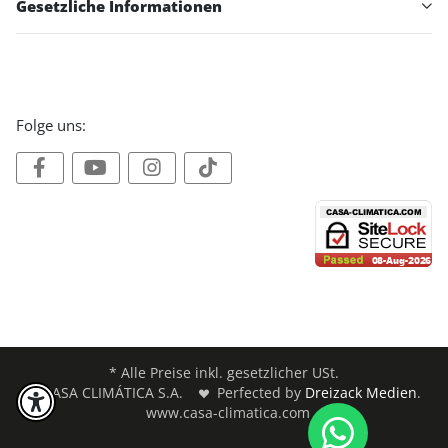
Gesetzliche Informationen
Folge uns:
* Alle Preise inkl. gesetzlicher USt.
© CASA CLIMÁTICA S.A.
Perfected by
Dreizack Medien
.
www.casa-climatica.com