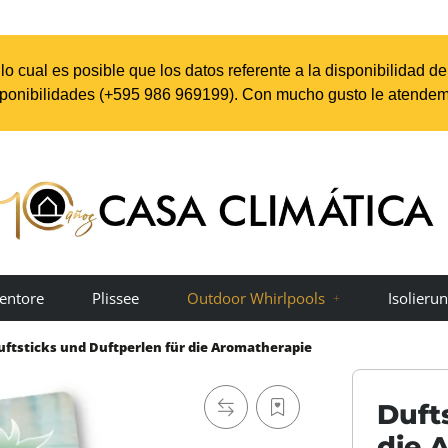
o cual es posible que los datos referente a la disponibilidad d
sponibilidades (+595 98
6 969199
). Con mucho gusto le atendem
entore
Plissee
Outdoor Whirlpools
Isolieru
uftsticks und Duftperlen für die Aromatherapie
Duft
die 