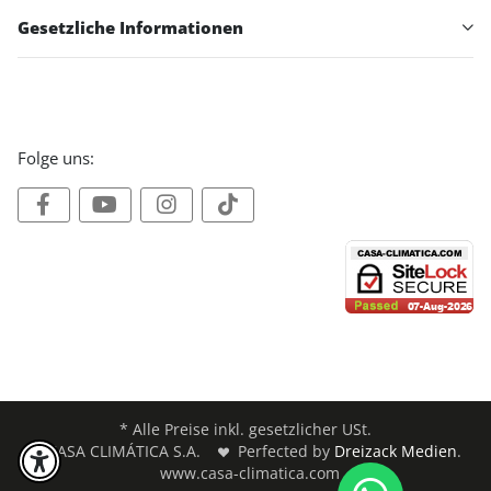
Gesetzliche Informationen
Folge uns:
* Alle Preise inkl. gesetzlicher USt.
© CASA CLIMÁTICA S.A.
Perfected by
Dreizack Medien
.
www.casa-climatica.com